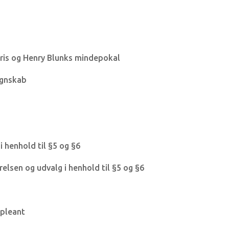
ris og Henry Blunks mindepokal
egnskab
i henhold til §5 og §6
relsen og udvalg i henhold til §5 og §6
ppleant