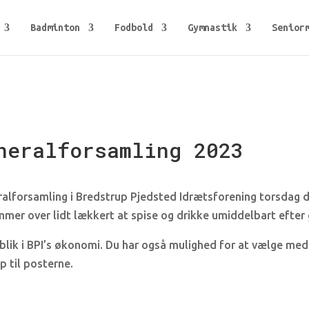
Badminton
Fodbold
Gymnastik
Senior
neralforsamling 2023
ralforsamling i Bredstrup Pjedsted Idrætsforening torsdag de
mer over lidt lækkert at spise og drikke umiddelbart efter
blik i BPI’s økonomi. Du har også mulighed for at vælge me
p til posterne.