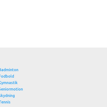
Badminton
Fodbold
Gymnastik
Seniormotion
Skydning
Tennis