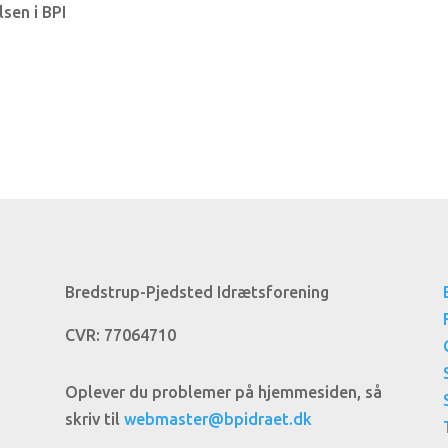
sen i BPI
Bredstrup-Pjedsted Idrætsforening
CVR:
77064710
Oplever du problemer på hjemmesiden, så
skriv til
webmaster@bpidraet.dk